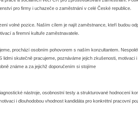
enství pro firmy i uchazeče o zaměstnání v celé České republice.
í volné pozice. Naším cílem je najít zaměstnance, kteří budou odp
tivací a firemní kultuře zaměstnavatele.
ujeme, prochází osobním pohovorem s naším konzultantem. Nespoléh
S lidmi skutečně pracujeme, poznáváme jejich zkušenosti, motivaci 
obně známe a za jejichž doporučením si stojíme
iagnostické nástroje, osobnostní testy a strukturované hodnocení 
motivaci i dlouhodobou vhodnost kandidáta pro konkrétní pracovní poz