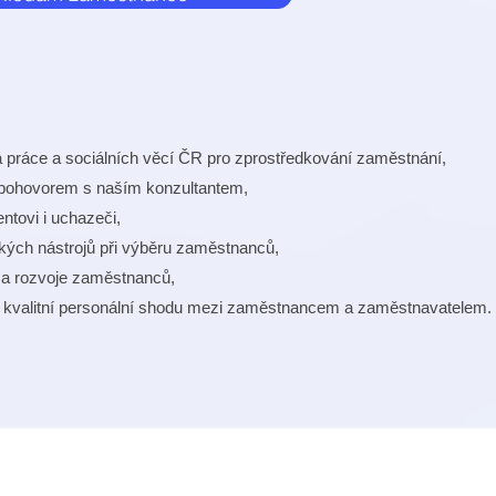
va práce a sociálních věcí ČR pro zprostředkování zaměstnání,
 pohovorem s naším konzultantem,
entovi i uchazeči,
ckých nástrojů při výběru zaměstnanců,
í a rozvoje zaměstnanců,
a kvalitní personální shodu mezi zaměstnancem a zaměstnavatelem.
z
INFOLINKA:
277 