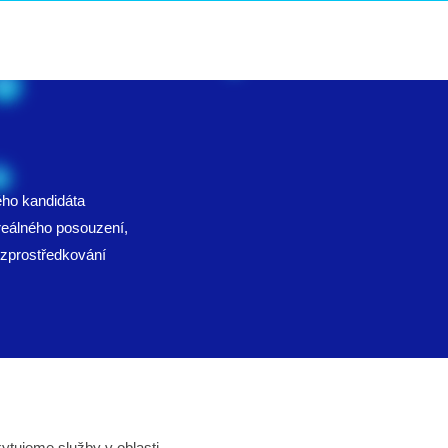
KOLENÍ
DOTACE
PODPORUJEME
KONTAKT
ého kandidáta
reálného posouzení,
 zprostředkování
.
ytujeme služby v oblasti