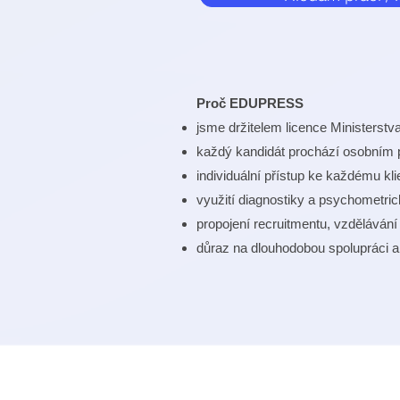
Proč EDUPRESS
jsme držitelem licence Ministerst
každý kandidát prochází osobním
individuální přístup ke každému kli
využití diagnostiky a psychometri
propojení recruitmentu, vzděláván
důraz na dlouhodobou spolupráci 
E-MAIL:
info@edupress.c