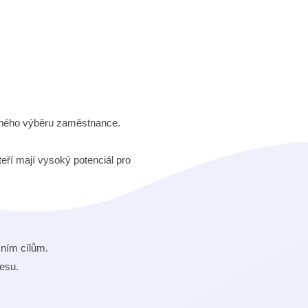
dného výběru zaměstnance.
eří mají vysoký potenciál pro
sním cílům.
esu.