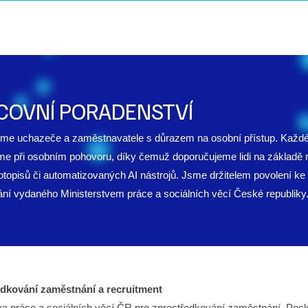
DOMŮ
O NÁS
SLUŽBY
Š
COVNÍ PORADENSTVÍ
eme uchazeče a zaměstnavatele s důrazem na osobní přístup. Každ
e při osobním pohovoru, díky čemuž doporučujeme lidi na základě 
otopisů či automatizovaných AI nástrojů. Jsme držitelem povolení ke
ní vydaného Ministerstvem práce a sociálních věcí České republiky
edkování zaměstnání a recruitment
va práce a sociálních věcí ČR pro zprostředkování zaměstnání. Posk