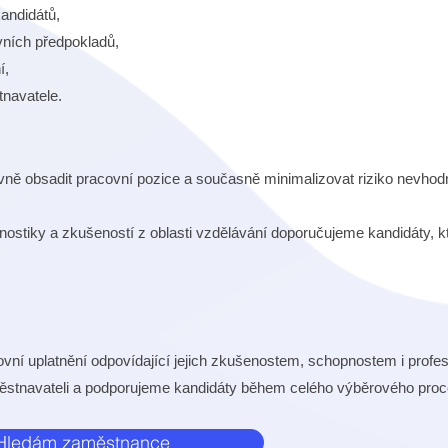
kandidátů,
vních předpokladů,
í,
tnavatele.
ně obsadit pracovní pozice a současně minimalizovat riziko nevho
nostiky a zkušeností z oblasti vzdělávání doporučujeme kandidáty, kt
í uplatnění odpovídající jejich zkušenostem, schopnostem i profe
stnavateli a podporujeme kandidáty během celého výběrového proc
 Hledám zaměstnance