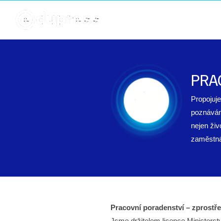
PRA
Propojuj
poznávám
nejen živ
zaměstná
Pracovní poradenství – zprostř
Jsme držitelem licence Ministerst