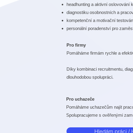
headhunting a aktivní oslovování 
diagnostiku osobnostních a praco
kompetenční a motivační testován
personální poradenství pro zaměs
Pro firmy
Pomáháme firmám rychle a efektiv
Díky kombinaci recruitmentu, diag
dlouhodobou spolupráci.
Pro uchazeče
Pomáháme uchazečům najít pracovn
Spolupracujeme s ověřenými zamě
Hledám práci /