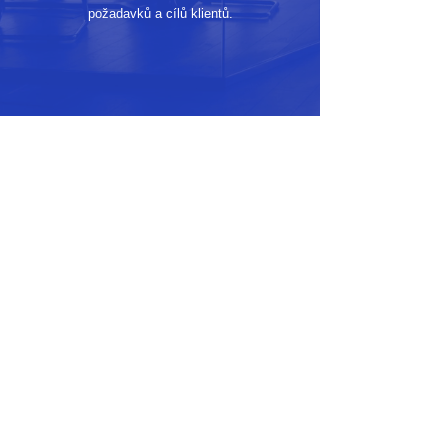
požadavků a cílů klientů.
E-MAIL:
info@edupress.cz
INFOLINKA:
277 270 500
SÍDLO: Valentinská 1061/6,
Staré Město,
110 00, Praha 1
PROVOZOVNA: Kodaňská 1441/46,
101 00 Praha 10